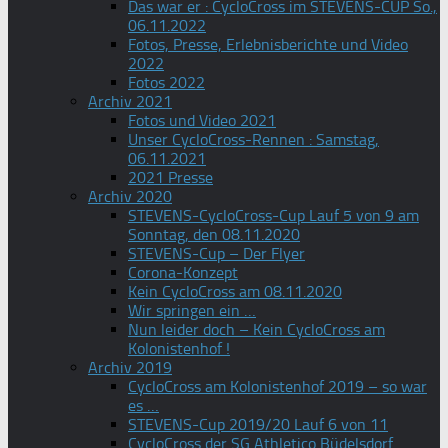
Das war er : CycloCross im STEVENS-CUP So.,
06.11.2022
Fotos, Presse, Erlebnisberichte und Video
2022
Fotos 2022
Archiv 2021
Fotos und Video 2021
Unser CycloCross-Rennen : Samstag,
06.11.2021
2021 Presse
Archiv 2020
STEVENS-CycloCross-Cup Lauf 5 von 9 am
Sonntag, den 08.11.2020
STEVENS-Cup – Der Flyer
Corona-Konzept
Kein CycloCross am 08.11.2020
Wir springen ein …
Nun leider doch – Kein CycloCross am
Kolonistenhof !
Archiv 2019
CycloCross am Kolonistenhof 2019 – so war
es …
STEVENS-Cup 2019/20 Lauf 6 von 11
CycloCross der SG Athletico Büdelsdorf