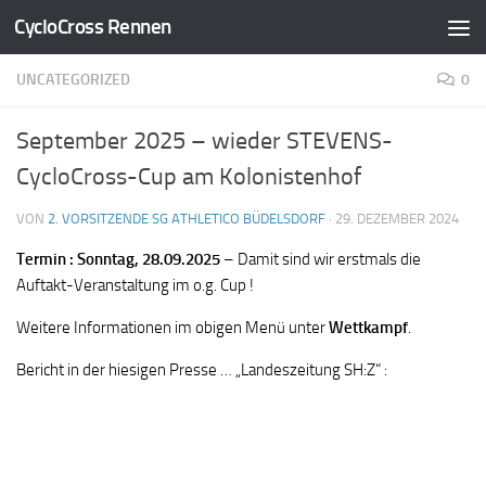
CycloCross Rennen
Zum Inhalt springen
UNCATEGORIZED
0
September 2025 – wieder STEVENS-
CycloCross-Cup am Kolonistenhof
VON
2. VORSITZENDE SG ATHLETICO BÜDELSDORF
·
29. DEZEMBER 2024
Termin : Sonntag, 28.09.2025
– Damit sind wir erstmals die
Auftakt-Veranstaltung im o.g. Cup !
Weitere Informationen im obigen Menü unter
Wettkampf
.
Bericht in der hiesigen Presse … „Landeszeitung SH:Z“ :