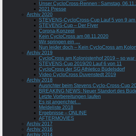
Unser CycloCross-Rennen : Samstag, 06.11
2021 Presse
Archiv 2020
STEVENS-CycloCross-Cup Lauf 5 von 9 am 
STEVENS-Cup – Der Flyer
Corona-Konzept
Kein CycloCross am 08.11.2020
Wir springen ein …
Nun leider doch – Kein CycloCross am Koloni
Archiv 2019
CycloCross am Kolonistenhof 2019 – so war
STEVENS-Cup 2019/20 Lauf 6 von 11
CycloCross der SG Athletico Büdelsdorf
Video CycloCross Duvenstedt 2019
Archiv 2018
Ausrichter beim Stevens Cyclo-Cross-Cup 2
BREAKING NEWS: Neuer Standort des Büde
Letzte Vorbereitungen laufen
Es ist angerichtet…
Meldeliste 2018
Ergebnisse – ONLINE
AFTERMOVIES
Archiv 2017
Archiv 2016
Archiv 2014