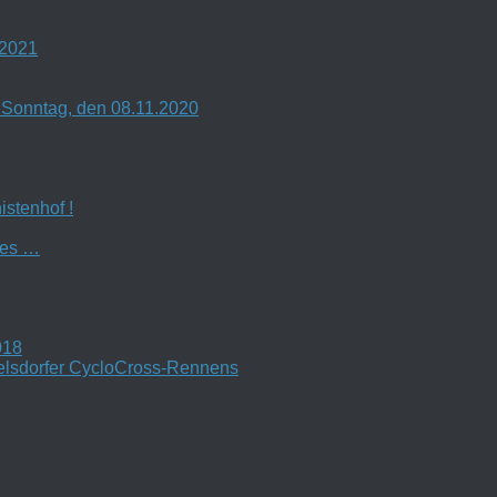
.2021
Sonntag, den 08.11.2020
stenhof !
 es …
018
lsdorfer CycloCross-Rennens