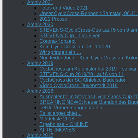
Archiv 2021
Fotos und Video 2021
Unser CycloCross-Rennen : Samstag, 06.11
2021 Presse
Archiv 2020
STEVENS-CycloCross-Cup Lauf 5 von 9 am 
STEVENS-Cup – Der Flyer
Corona-Konzept
Kein CycloCross am 08.11.2020
Wir springen ein …
Nun leider doch – Kein CycloCross am Koloni
Archiv 2019
CycloCross am Kolonistenhof 2019 – so war
STEVENS-Cup 2019/20 Lauf 6 von 11
CycloCross der SG Athletico Büdelsdorf
Video CycloCross Duvenstedt 2019
Archiv 2018
Ausrichter beim Stevens Cyclo-Cross-Cup 2
BREAKING NEWS: Neuer Standort des Büde
Letzte Vorbereitungen laufen
Es ist angerichtet…
Meldeliste 2018
Ergebnisse – ONLINE
AFTERMOVIES
Archiv 2017