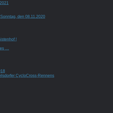
.2021
Sonntag, den 08.11.2020
stenhof !
 es …
018
lsdorfer CycloCross-Rennens