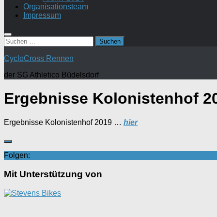
Organisationsteam
Impressum
Suchen
nach:
CycloCross Rennen
der SG Athletico Büdelsdorf
Ergebnisse Kolonistenhof 2
Ergebnisse Kolonistenhof 2019 …
hier
Folgen:
Mit Unterstützung von